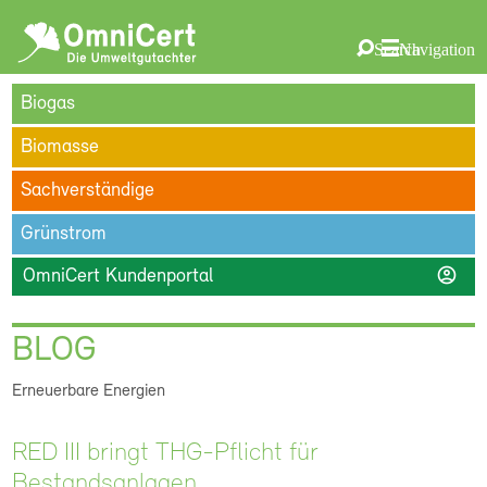
OmniCert
Search
Navigation
ÜBER UNS
BLOG
TERMINE
REFERENZEN
KARRIERE
suchen
Biogas
KONTAKT
Biomasse
Sachverständige
Grünstrom
account_circle
OmniCert Kundenportal
BLOG
Erneuerbare Energien
RED III bringt THG-Pflicht für
Bestandsanlagen