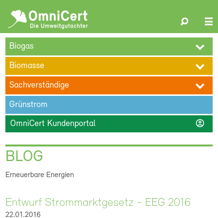
OmniCert
Search
N
ÜBER UNS
BLOG
TERMINE
REFERENZEN
KARRIERE
su
Biogas
KONTAKT
Biomasse
Sachverständige
Grünstrom
account_circle
OmniCert Kundenportal
BLOG
Erneuerbare Energien
Entwurf Strommarktgesetz - EEG 2016
22.01.2016