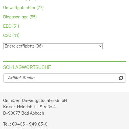
Umweltgutachter (77)
Biogasanlage (55)
EEG (51)
C2C (41)
SCHLAGWORTSUCHE
su
OmniCert Umweltgutachter GmbH
Kaiser-Heinrich-II.-Straße 4
D-93077
Bad Abbach
09405 - 949 85-0