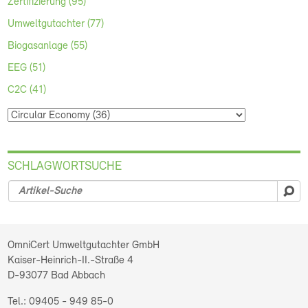
Zertifizierung (95)
Umweltgutachter (77)
Biogasanlage (55)
EEG (51)
C2C (41)
SCHLAGWORTSUCHE
su
OmniCert Umweltgutachter GmbH
Kaiser-Heinrich-II.-Straße 4
D-93077
Bad Abbach
09405 - 949 85-0