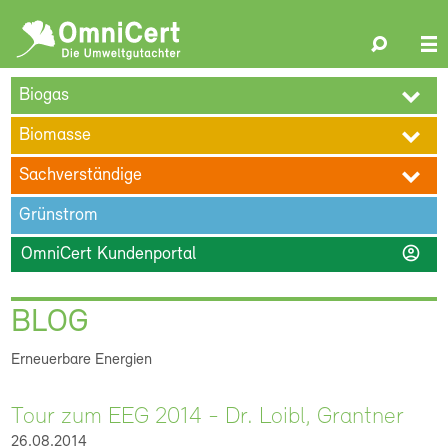
OmniCert
Search
N
ÜBER UNS
BLOG
TERMINE
REFERENZEN
KARRIERE
su
Biogas
KONTAKT
Biomasse
Sachverständige
Grünstrom
account_circle
OmniCert Kundenportal
BLOG
Erneuerbare Energien
Tour zum EEG 2014 - Dr. Loibl, Grantner
26.08.2014