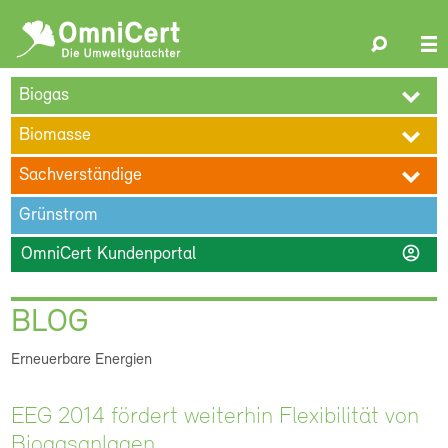
OmniCert
Search
N
ÜBER UNS
BLOG
TERMINE
REFERENZEN
KARRIERE
su
Biogas
KONTAKT
Biomasse
Sachverständige
Grünstrom
account_circle
OmniCert Kundenportal
BLOG
Erneuerbare Energien
EEG 2014 fördert weiterhin Flexibilität von
Biogasanlagen