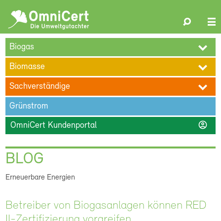
OmniCert
Search
N
ÜBER UNS
BLOG
TERMINE
REFERENZEN
KARRIERE
su
Biogas
KONTAKT
Biomasse
Sachverständige
Grünstrom
account_circle
OmniCert Kundenportal
BLOG
Erneuerbare Energien
Betreiber von Biogasanlagen können RED
II-Zertifizierung vorgreifen