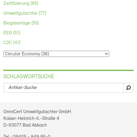
Zertifizierung (95)
Umweltgutachter (77)
Biogasanlage (55)
EEG (51)
C2C (41)
SCHLAGWORTSUCHE
su
OmniCert Umweltgutachter GmbH
Kaiser-Heinrich-II.-Straße 4
D-93077
Bad Abbach