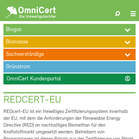
OmniCert
Search
N
ÜBER UNS
BLOG
TERMINE
REFERENZEN
KARRIERE
su
Biogas
KONTAKT
Biomasse
Sachverständige
Grünstrom
account_circle
OmniCert Kundenportal
REDCERT-EU
REDcert-EU ist ein freiwilliges Zertifizierungssystem innerhalb
der EU, mit dem die Anforderungen der Renewable Energy
Directive (RED) an nachhaltiges Biomethan für den
Kraftstoffmarkt umgesetzt werden. Betreibern von