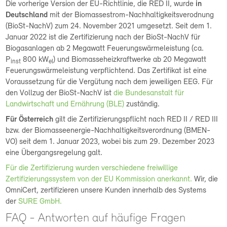
Die vorherige Version der EU-Richtlinie, die RED II, wurde
in
Deutschland
mit der Biomassestrom-Nachhaltigkeitsverodnung
(BioSt-NachV) zum 24. November 2021 umgesetzt. Seit dem 1.
Januar 2022 ist die Zertifizierung nach der BioSt-NachV für
Biogasanlagen ab 2 Megawatt Feuerungswärmeleistung (ca.
P
800 kW
) und Biomasseheizkraftwerke ab 20 Megawatt
inst
el
Feuerungswärmeleistung verpflichtend. Das Zertifikat ist eine
Voraussetzung für die Vergütung nach dem jeweiligen EEG. Für
den Vollzug der BioSt-NachV ist
die Bundesanstalt für
Landwirtschaft und Ernährung (BLE)
zuständig.
Für
Österreich
gilt die Zertifizierungspflicht nach RED II / RED III
bzw. der Biomasseenergie-Nachhaltigkeitsverordnung (BMEN-
VO) seit dem 1. Januar 2023, wobei bis zum 29. Dezember 2023
eine Übergangsregelung galt.
Für die Zertifizierung wurden verschiedene freiwillige
Zertifizierungssystem von der EU Kommission anerkannt.
Wir, die
OmniCert, zertifizieren unsere Kunden innerhalb des Systems
der
SURE GmbH.
FAQ - Antworten auf häufige Fragen