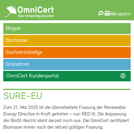
OmniCert
Search
Navigation
ÜBER UNS
BLOG
TERMINE
REFERENZEN
KARRIERE
suchen
Biogas
KONTAKT
Biomasse
Sachverständige
Grünstrom
account_circle
OmniCert Kundenportal
SURE-EU
Zum 21. Mai 2025 ist die überarbeitete Fassung der Renewable
Energy Directive in Kraft getreten – nun RED III. Die Anpassung
der BioSt-NachV steht derzeit noch aus. Die OmniCert zertifiziert
Biomasse immer nach der aktuell gültigen Fassung.