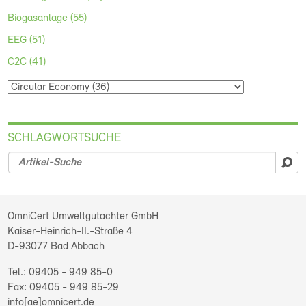
Biogasanlage (55)
EEG (51)
C2C (41)
SCHLAGWORTSUCHE
su
OmniCert Umweltgutachter GmbH
Kaiser-Heinrich-II.-Straße 4
D-93077
Bad Abbach
09405 - 949 85-0
09405 - 949 85-29
info[ae]omnicert.de