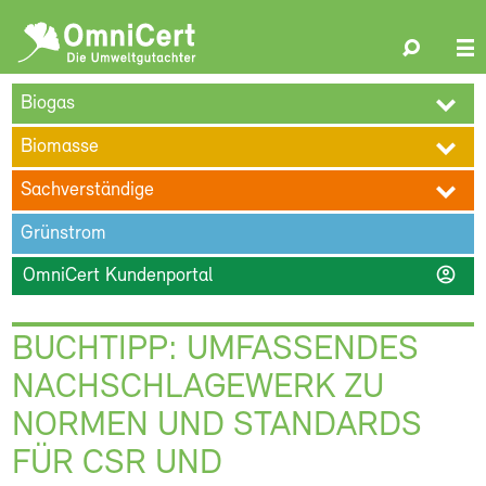
OmniCert
Search
N
ÜBER UNS
BLOG
TERMINE
REFERENZEN
KARRIERE
su
Biogas
KONTAKT
Biomasse
Sachverständige
Grünstrom
account_circle
OmniCert Kundenportal
BUCHTIPP: UMFASSENDES
NACHSCHLAGEWERK ZU
NORMEN UND STANDARDS
FÜR CSR UND