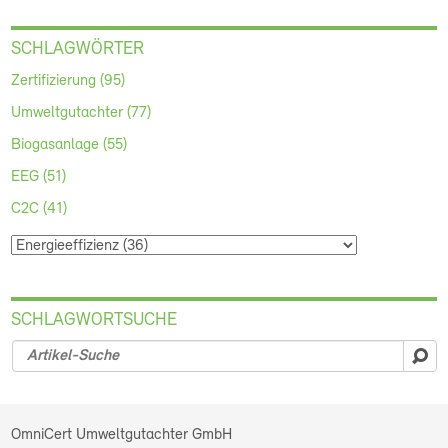
SCHLAGWÖRTER
Zertifizierung (95)
Umweltgutachter (77)
Biogasanlage (55)
EEG (51)
C2C (41)
SCHLAGWORTSUCHE
su
OmniCert Umweltgutachter GmbH