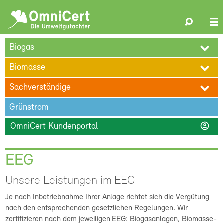
OmniCert
Search
N
ÜBER UNS
BLOG
TERMINE
REFERENZEN
KARRIERE
su
Biogas
KONTAKT
Biomasse
Sachverständige
Grünstrom
account_circle
OmniCert Kundenportal
EEG
Unsere Leistungen im EEG
Je nach Inbetriebnahme Ihrer Anlage richtet sich die Vergütung
nach den entsprechenden gesetzlichen Regelungen. Wir
zertifizieren nach dem jeweiligen EEG: Biogasanlagen, Biomasse-