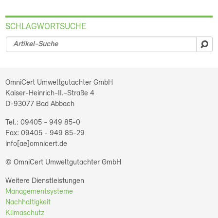
SCHLAGWORTSUCHE
su
OmniCert Umweltgutachter GmbH
Kaiser-Heinrich-II.-Straße 4
D-93077
Bad Abbach
09405 - 949 85-0
09405 - 949 85-29
info[ae]omnicert.de
© OmniCert Umweltgutachter GmbH
Weitere Dienstleistungen
Managementsysteme
Nachhaltigkeit
Klimaschutz