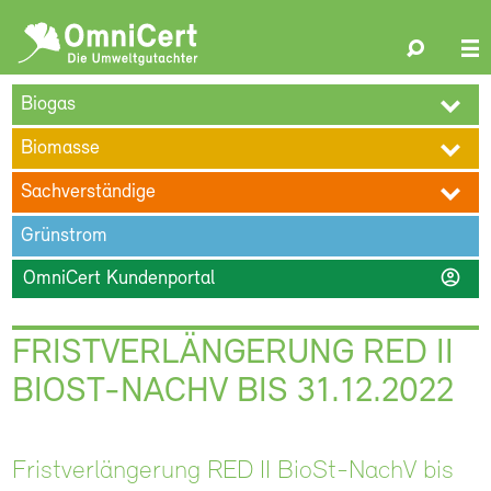
OmniCert
Search
N
ÜBER UNS
BLOG
TERMINE
REFERENZEN
KARRIERE
su
Biogas
KONTAKT
Biomasse
Sachverständige
Grünstrom
account_circle
OmniCert Kundenportal
FRISTVERLÄNGERUNG RED II
BIOST-NACHV BIS 31.12.2022
Fristverlängerung RED II BioSt-NachV bis