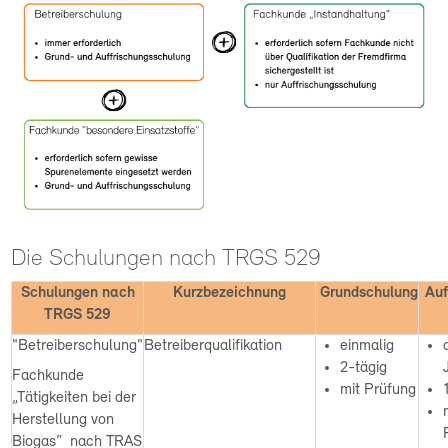
Die Schulungen nach TRGS 529
Schulungen nach
Kurzbezeichnung
Grundschulung
Auf
TRGS 529
"Betreiberschulung"
Betreiberqualifikation
einmalig
2-tägig
Fachkunde
mit Prüfung
„Tätigkeiten bei der
Herstellung von
Biogas“ nach TRAS