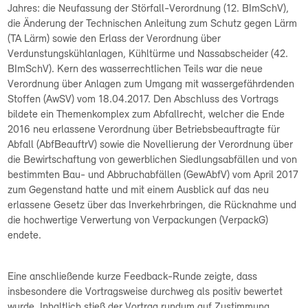
Jahres: die Neufassung der Störfall-Verordnung (12. BImSchV),
die Änderung der Technischen Anleitung zum Schutz gegen Lärm
(TA Lärm) sowie den Erlass der Verordnung über
Verdunstungskühlanlagen, Kühltürme und Nassabscheider (42.
BImSchV). Kern des wasserrechtlichen Teils war die neue
Verordnung über Anlagen zum Umgang mit wassergefährdenden
Stoffen (AwSV) vom 18.04.2017. Den Abschluss des Vortrags
bildete ein Themenkomplex zum Abfallrecht, welcher die Ende
2016 neu erlassene Verordnung über Betriebsbeauftragte für
Abfall (AbfBeauftrV) sowie die Novellierung der Verordnung über
die Bewirtschaftung von gewerblichen Siedlungsabfällen und von
bestimmten Bau- und Abbruchabfällen (GewAbfV) vom April 2017
zum Gegenstand hatte und mit einem Ausblick auf das neu
erlassene Gesetz über das Inverkehrbringen, die Rücknahme und
die hochwertige Verwertung von Verpackungen (VerpackG)
endete.
Eine anschließende kurze Feedback-Runde zeigte, dass
insbesondere die Vortragsweise durchweg als positiv bewertet
wurde. Inhaltlich stieß der Vortrag rundum auf Zustimmung.