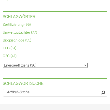
SCHLAGWÖRTER
Zertifizierung (95)
Umweltgutachter (77)
Biogasanlage (55)
EEG (51)
C2C (41)
SCHLAGWORTSUCHE
su