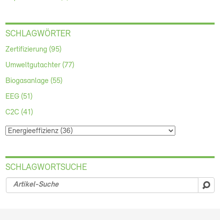
SCHLAGWÖRTER
Zertifizierung (95)
Umweltgutachter (77)
Biogasanlage (55)
EEG (51)
C2C (41)
SCHLAGWORTSUCHE
su