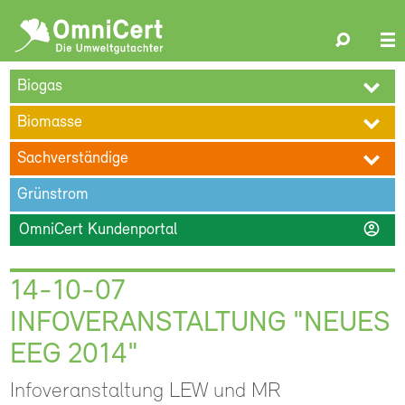
OmniCert
Search
N
ÜBER UNS
BLOG
TERMINE
REFERENZEN
KARRIERE
su
Biogas
KONTAKT
Biomasse
Sachverständige
Grünstrom
account_circle
OmniCert Kundenportal
14-10-07
INFOVERANSTALTUNG "NEUES
EEG 2014"
Infoveranstaltung LEW und MR