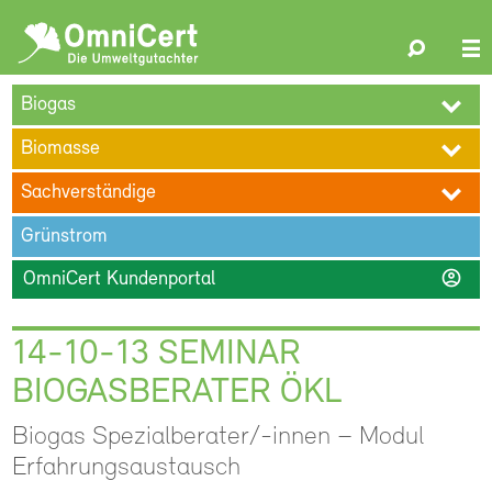
OmniCert
Search
N
ÜBER UNS
BLOG
TERMINE
REFERENZEN
KARRIERE
su
Biogas
KONTAKT
Biomasse
Sachverständige
Grünstrom
account_circle
OmniCert Kundenportal
14-10-13 SEMINAR
BIOGASBERATER ÖKL
Biogas Spezialberater/-innen – Modul
Erfahrungsaustausch