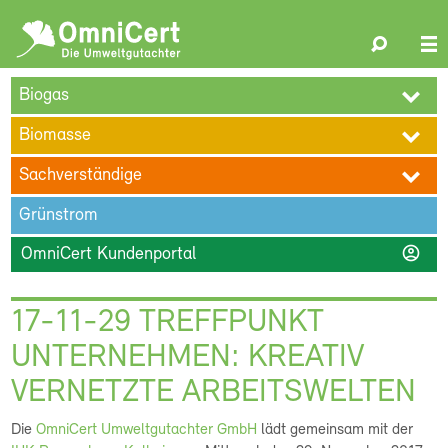
OmniCert
Search
N
ÜBER UNS
BLOG
TERMINE
REFERENZEN
KARRIERE
su
Biogas
KONTAKT
Biomasse
Sachverständige
Grünstrom
account_circle
OmniCert Kundenportal
17-11-29 TREFFPUNKT
UNTERNEHMEN: KREATIV
VERNETZTE ARBEITSWELTEN
Die
OmniCert Umweltgutachter GmbH
lädt gemeinsam mit der