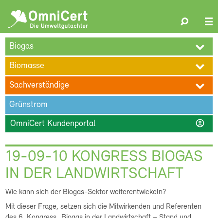
OmniCert
Search
N
ÜBER UNS
BLOG
TERMINE
REFERENZEN
KARRIERE
su
Biogas
KONTAKT
Biomasse
Sachverständige
Grünstrom
account_circle
OmniCert Kundenportal
19-09-10 KONGRESS BIOGAS
IN DER LANDWIRTSCHAFT
Wie kann sich der Biogas-Sektor weiterentwickeln?
Mit dieser Frage, setzen sich die Mitwirkenden und Referenten
des 6. Kongress „Biogas in der Landwirtschaft – Stand und