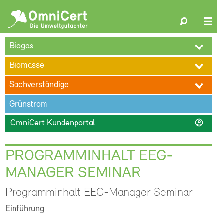
OmniCert
Search
N
ÜBER UNS
BLOG
TERMINE
REFERENZEN
KARRIERE
su
Biogas
KONTAKT
Biomasse
Sachverständige
Grünstrom
account_circle
OmniCert Kundenportal
PROGRAMMINHALT EEG-
MANAGER SEMINAR
Programminhalt EEG-Manager Seminar
Einführung