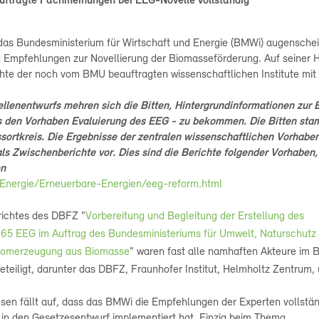
ftragte Fachmeinungen bei EEG-Novelle vollständig
 das Bundesministerium für Wirtschaft und Energie (BMWi) augenschei
 Empfehlungen zur Novellierung der Biomasseförderung. Auf seiner
hte der noch vom BMU beauftragten wissenschaftlichen Institute mit
lenentwurfs mehren sich die Bitten, Hintergrundinformationen zur
s den Vorhaben Evaluierung des EEG - zu bekommen. Die Bitten sta
sortkreis. Die
Ergebnisse der zentralen wissenschaftlichen Vorhaben
als Zwischenberichte vor. Dies sind die Berichte folgender Vorhaben, 
en
nergie/Erneuerbare-Energien/eeg-reform.html
richtes des DBFZ "
Vorbereitung und Begleitung der Erstellung des
 65 EEG
im Auftrag des Bundesministeriums für Umwelt, Naturschutz
tromerzeugung aus Biomasse
" waren fast alle namhaften Akteure im B
eiligt, darunter das DBFZ, Fraunhofer Institut, Helmholtz Zentrum, 
sen fällt auf, dass das BMWi die Empfehlungen der Experten vollstän
l in den Gesetzesentwurf implementiert hat. Einzig beim Thema