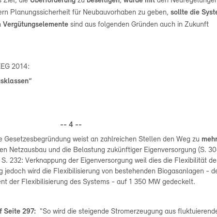
s Ziel, die
Überförderung
zu
beseitigen
,
wurde
mit
den Neuregelunge
ern Planungssicherheit für Neubauvorhaben zu geben,
sollte die Sys
n
Vergütungselemente
sind aus folgenden Gründen auch in Zukunft
 EEG 2014:
gsklassen“
-- 4 --
e Gesetzesbegründung weist an zahlreichen Stellen den Weg zu
meh
en Netzausbau und die Belastung zukünftiger Eigenversorgung (S. 30
S. 232: Verknappung der Eigenversorgung weil dies die Flexibilität de
g jedoch wird die Flexibilisierung von bestehenden Biogasanlagen - 
t der Flexibilisierung des Systems - auf 1 350 MW gedeckelt.
f Seite 297:
"S
o wird die steigende Stromerzeugung aus fluktuierend