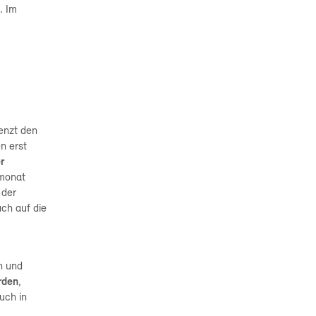
. Im
enzt den
n erst
r
rmonat
 der
uch auf die
n und
rden
,
uch in