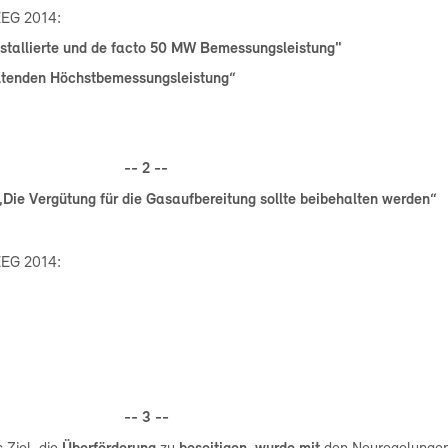
EEG 2014:
tallierte und de facto 50 MW Bemessungsleistung"
eltenden Höchstbemessungsleistung“
-- 2 --
 „Die
Vergütung für die Gasaufbereitung sollte beibehalten werden
“
 EEG 2014:
-- 3 --