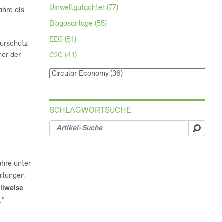
Umweltgutachter (77)
ahre als
Biogasanlage (55)
EEG (51)
urschutz
ner der
C2C (41)
SCHLAGWORTSUCHE
suche
ahre unter
artungen
eilweise
n
."