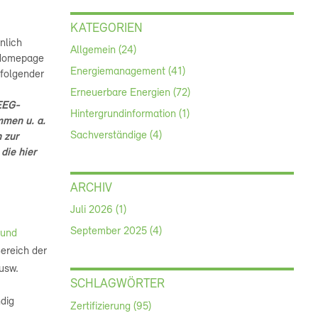
KATEGORIEN
nlich
Allgemein (24)
 Homepage
Energiemanagement (41)
 folgender
Erneuerbare Energien (72)
 EEG-
Hintergrundinformation (1)
mmen u. a.
Sachverständige (4)
 zur
die hier
ARCHIV
Juli 2026 (1)
September 2025 (4)
 und
ereich der
usw.
SCHLAGWÖRTER
dig
Zertifizierung (95)