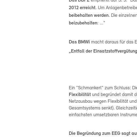
Das DBFZ
empfiehlt auf
S. 3: "Da
2012
erreicht
. Um Anlagenbetreib
beibehalten werden
. Die einzelne
beizubehalten
: ..."
Das BMWi
macht daraus für das
„Entfall der Einsatzstoffvergütun
Ein "Schmankerl" zum Schluss: Di
Flexibilität
und begründet damit d
Netzausbau wegen Flexibilität und 
Gesamtsystems senkt). Gleichzeiti
einfachsten umsetzbaren Instrumen
Die Begründung zum EEG sagt au