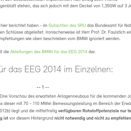
eigenblatt stehen, das sich jedoch mit dem Deckel von 1,35GW auf 3 J
 hier berichtet haben - im
Gutachten des SRU
das Bundesamt für Nat
hen Schlüsse abgeleitet. Ironischerweise ist Herr Prof. Dr. Faulstich ei
mpfehlungen wie oben beschrieben vom BMWi ignoriert werden.
lt die
Ableitungen des BMWi für das EEG 2014
dar.
für das EEG 2014 im Einzelnen:
-- 1 --
 „Eine Vorschau des erwarteten Anlagenneubaus für die kommenden J
s dieser mit 70 - 110 MWel Bemessungsleistung im Bereich der Erw
012b) liegt und die mittelfristig
verfügbaren Rohstoffpotenziale nur t
ng
ist
vor diesem Hintergrund
nicht notwendig und
nicht zu empfehle