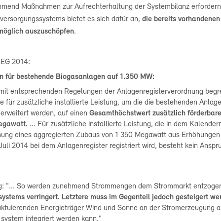
hmend Maßnahmen zur Aufrechterhaltung der Systembilanz erfordern
eversorgungssystems bietet es sich dafür an,
die
bereits vorhandenen
e möglich auszuschöpfen
.
 EEG 2014:
en für bestehende Biogasanlagen auf 1.350 MW:
 mit entsprechenden Regelungen der Anlagenregisterverordnung begr
ie für zusätzliche installierte Leistung, um die die bestehenden Anlage
erweitert werden, auf einen
Gesamthöchstwert zusätzlich förderbare
Megawatt.
... Für zusätzliche installierte Leistung, die in dem Kalende
chung eines aggregierten Zubaus von 1 350 Megawatt aus Erhöhungen
 Juli 2014 bei dem Anlagenregister registriert wird, besteht kein Anspr
ung: "... So werden zunehmend Strommengen dem Strommarkt entzoge
systems verringert. Letztere muss im Gegenteil jedoch gesteigert we
luktuierenden Energieträger Wind und Sonne an der Stromerzeugung a
system integriert werden kann."