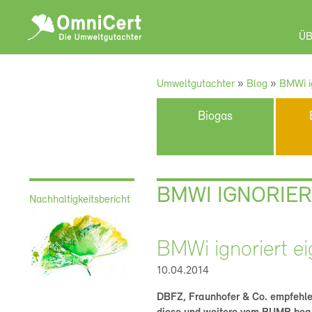
OmniCert
ÜB
Umweltgutachter
»
Blog
»
BMWi i
Biogas
BMWI IGNORIER
Nachhaltigkeitsbericht
BMWi ignoriert e
10.04.2014
DBFZ, Fraunhofer & Co. empfehle