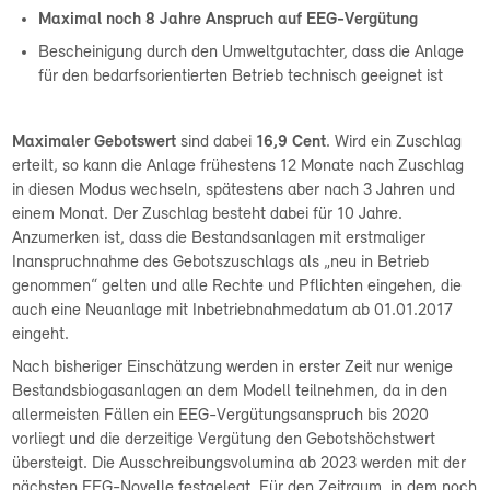
Maximal noch 8 Jahre Anspruch auf EEG-Vergütung
Bescheinigung durch den Umweltgutachter, dass die Anlage
für den bedarfsorientierten Betrieb technisch geeignet ist
Maximaler Gebotswert
sind dabei
16,9 Cent
. Wird ein Zuschlag
erteilt, so kann die Anlage frühestens 12 Monate nach Zuschlag
in diesen Modus wechseln, spätestens aber nach 3 Jahren und
einem Monat. Der Zuschlag besteht dabei für 10 Jahre.
Anzumerken ist, dass die Bestandsanlagen mit erstmaliger
Inanspruchnahme des Gebotszuschlags als „neu in Betrieb
genommen“ gelten und alle Rechte und Pflichten eingehen, die
auch eine Neuanlage mit Inbetriebnahmedatum ab 01.01.2017
eingeht.
Nach bisheriger Einschätzung werden in erster Zeit nur wenige
Bestandsbiogasanlagen an dem Modell teilnehmen, da in den
allermeisten Fällen ein EEG-Vergütungsanspruch bis 2020
vorliegt und die derzeitige Vergütung den Gebotshöchstwert
übersteigt. Die Ausschreibungsvolumina ab 2023 werden mit der
nächsten EEG-Novelle festgelegt. Für den Zeitraum, in dem noch