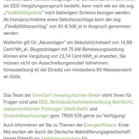
ein EEG-Vergütungsanspruch besteht, kann nach wie vor die sog.
„
Flexibilitätsprämie
“ nach bisherigem Schema bezogen werden.
Ab Inanspruchnahme eines Gebotszuschlags kann der sog.
„Flexibilitätszuschlag“ von 40 €/kW_el in Anspruch genommen
werden.
Weiterhin gilt für „Neuanlagen“ ein Gebotshöchstwert von 14,88
Cent/Wh_el. Biogasanlagen mit 75 kW Bemessungsleistung
können eine Vergütung von 23,14 Cent/kWh_el erwarten. Sie
müssen nicht am Ausschreibungsmodell teilnehmen.
Voraussetzung ist der Einsatz von mindestens 80 Masseprozent
an Gülle.
Das Team der
OmniCert Umweltgutachter GmbH
steht Ihnen für
Fragen rund ums
EEG
,
Betriebssicherheitsverordnung BetrSichV
,
wasserrechtlichen Prüfungen VAwS/AwSV
und
Sicherheitsschulungen
gem. TRGS 529 gerne zur Verfügung!
Auch informieren wir Sie zu Themen der
Energieeffizienz
: Ende
Mai wurden wir durch die Deutsche Akkreditierungsgesellschaft