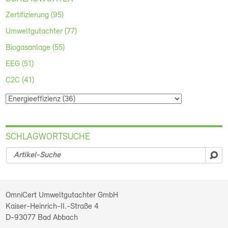
Zertifizierung (95)
Umweltgutachter (77)
Biogasanlage (55)
EEG (51)
C2C (41)
SCHLAGWORTSUCHE
su
OmniCert Umweltgutachter GmbH
Kaiser-Heinrich-II.-Straße 4
D-93077
Bad Abbach