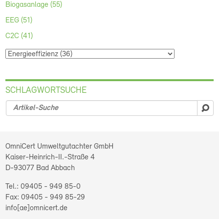
Biogasanlage (55)
EEG (51)
C2C (41)
SCHLAGWORTSUCHE
su
OmniCert Umweltgutachter GmbH
Kaiser-Heinrich-II.-Straße 4
D-93077
Bad Abbach
09405 - 949 85-0
09405 - 949 85-29
info[ae]omnicert.de