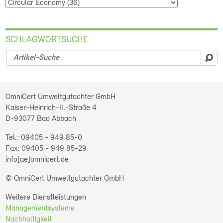
SCHLAGWORTSUCHE
su
OmniCert Umweltgutachter GmbH
Kaiser-Heinrich-II.-Straße 4
D-93077
Bad Abbach
09405 - 949 85-0
09405 - 949 85-29
info[ae]omnicert.de
© OmniCert Umweltgutachter GmbH
Weitere Dienstleistungen
Managementsysteme
Nachhaltigkeit