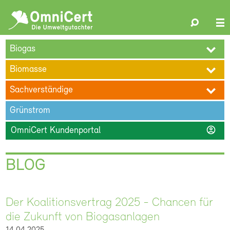
OmniCert
Search
N
ÜBER UNS
BLOG
TERMINE
REFERENZEN
KARRIERE
su
Biogas
KONTAKT
Biomasse
Sachverständige
Grünstrom
account_circle
OmniCert Kundenportal
BLOG
Der Koalitionsvertrag 2025 - Chancen für
die Zukunft von Biogasanlagen