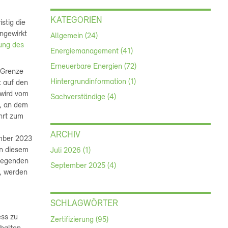
KATEGORIEN
stig die
ngewirkt
Allgemein (24)
ung des
Energiemanagement (41)
Erneuerbare Energien (72)
-Grenze
Hintergrundinformation (1)
t auf den
 wird vom
Sachverständige (4)
g, an dem
ührt zum
ARCHIV
ember 2023
in diesem
Juli 2026 (1)
ulegenden
September 2025 (4)
n, werden
SCHLAGWÖRTER
ess zu
Zertifizierung (95)