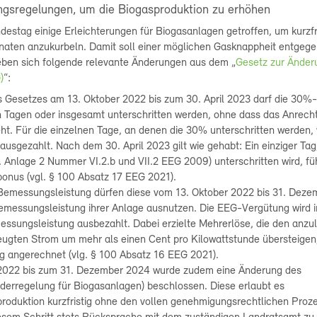
ngsregelungen, um die Biogasproduktion zu erhöhen
estag einige Erleichterungen für Biogasanlagen getroffen, um kurzfri
naten anzukurbeln. Damit soll einer möglichen Gasknappheit entgege
eben sich folgende relevante Änderungen aus dem „
Gesetz zur Änder
)
“:
s Gesetzes am 13. Oktober 2022 bis zum 30. April 2023 darf die 30%
n Tagen oder insgesamt unterschritten werden, ohne dass das Anrech
eht. Für die einzelnen Tage, an denen die 30% unterschritten werden,
ausgezahlt. Nach dem 30. April 2023 gilt wie gehabt: Ein einziger Ta
l. Anlage 2 Nummer VI.2.b und VII.2 EEG 2009) unterschritten wird, f
bonus (vgl. § 100 Absatz 17 EEG 2021).
 Bemessungsleistung dürfen diese vom 13. Oktober 2022 bis 31. Dez
emessungsleistung ihrer Anlage ausnutzen. Die EEG-Vergütung wird 
ssungsleistung ausbezahlt. Dabei erzielte Mehrerlöse, die den anz
zeugten Strom um mehr als einen Cent pro Kilowattstunde übersteige
ag angerechnet (vlg. § 100 Absatz 16 EEG 2021).
 2022 bis zum 31. Dezember 2024 wurde zudem eine Änderung des
erregelung für Biogasanlagen) beschlossen. Diese erlaubt es
produktion kurzfristig ohne den vollen genehmigungsrechtlichen Proz