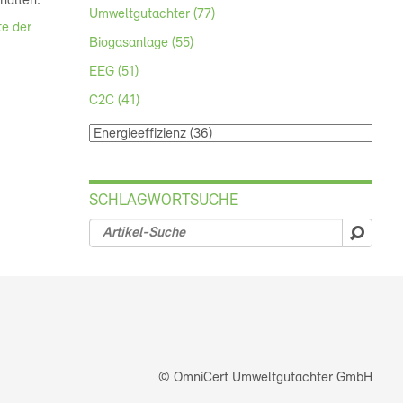
halten.
Umweltgutachter (77)
te der
Biogasanlage (55)
EEG (51)
C2C (41)
SCHLAGWORTSUCHE
suche
© OmniCert Umweltgutachter GmbH