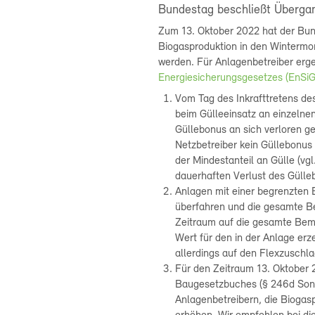
Bundestag beschließt Überga
Zum 13. Oktober 2022 hat der Bund
Biogasproduktion in den Wintermo
werden. Für Anlagenbetreiber erg
Energiesicherungsgesetzes (EnSiG
Vom Tag des Inkrafttretens de
beim Gülleeinsatz an einzelne
Güllebonus an sich verloren g
Netzbetreiber kein Güllebonus 
der Mindestanteil an Gülle (vg
dauerhaften Verlust des Gülle
Anlagen mit einer begrenzten
überfahren und die gesamte B
Zeitraum auf die gesamte Beme
Wert für den in der Anlage er
allerdings auf den Flexzuschl
Für den Zeitraum 13. Oktober
Baugesetzbuches (§ 246d Sond
Anlagenbetreibern, die Biogas