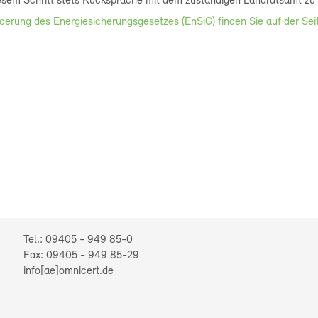
esem Schritt stets Rücksprache mit dem zuständigen Landratsamt zu 
erung des Energiesicherungsgesetzes (EnSiG) finden Sie auf der Sei
09405 - 949 85-0
09405 - 949 85-29
info[ae]omnicert.de