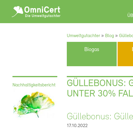
OmniCert
ÜB
Umweltgutachter
»
Blog
»
Güllebo
Biogas
GÜLLEBONUS: G
Nachhaltigkeitsbericht
UNTER 30% FA
Güllebonus: Gülle
17.10.2022