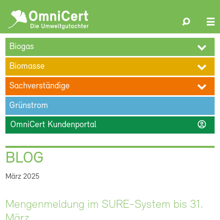
OmniCert
Search
N
ÜBER UNS
BLOG
TERMINE
REFERENZEN
KARRIERE
su
Biogas
KONTAKT
Biomasse
Sachverständige
Grünstrom
account_circle
OmniCert Kundenportal
BLOG
März 2025
Mengenmeldung im SURE-System bis 31.
März