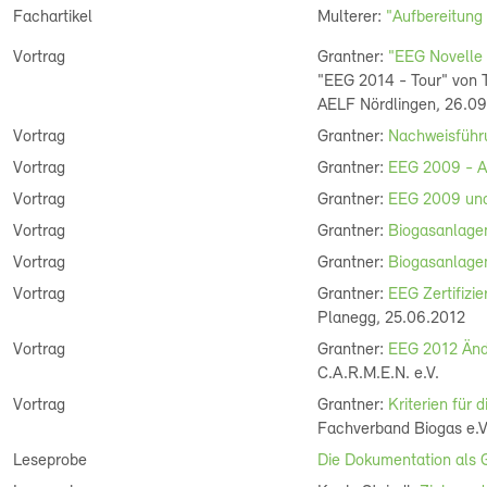
Fachartikel
Multerer:
"Aufbereitung
Vortrag
Grantner:
"EEG Novelle
"EEG 2014 - Tour" von T.
AELF Nördlingen, 26.09
Vortrag
Grantner:
Nachweisführ
Vortrag
Grantner:
EEG 2009 - A
Vortrag
Grantner:
EEG 2009 un
Vortrag
Grantner:
Biogasanlag
Vortrag
Grantner:
Biogasanlage
Vortrag
Grantner:
EEG Zertifizi
Planegg, 25.06.2012
Vortrag
Grantner:
EEG 2012 Änd
C.A.R.M.E.N. e.V.
Vortrag
Grantner:
Kriterien für 
Fachverband Biogas e.V.
Leseprobe
Die Dokumentation als G