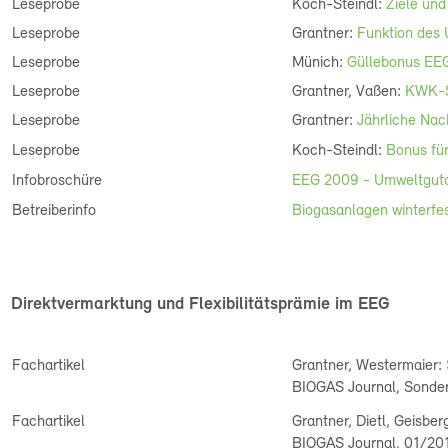
Leseprobe
Koch-Steindl:
Ziele un
Leseprobe
Grantner:
Funktion des
Leseprobe
Münich:
Güllebonus EE
Leseprobe
Grantner, Vaßen:
KWK-
Leseprobe
Grantner:
Jährliche Nac
Leseprobe
Koch-Steindl:
Bonus fü
Infobroschüre
EEG 2009 - Umweltgutach
Betreiberinfo
Biogasanlagen winterfe
Direktvermarktung und Flexibilitätsprämie im EEG
Fachartikel
Grantner, Westermaier:
BIOGAS Journal, Sonder
Fachartikel
Grantner, Dietl, Geisber
BIOGAS Journal, 01/20