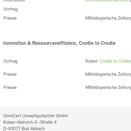
Information
Informationsbroschüre
E
Vortrag
Presse
Mittelbayerische Zeitu
Innovation & Ressourceneffizienz, Cradle to Cradle
Vortrag
Kaiser:
Cradle to Cradle
Presse
Mittelbayerische Zeitu
Presse
Mittelbayerische Zeitu
OmniCert Umweltgutachter GmbH
Kaiser-Heinrich-II.-Straße 4
D-93077
Bad Abbach