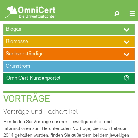
OmniCert
Search
N
ÜBER UNS
BLOG
TERMINE
REFERENZEN
KARRIERE
su
Biogas
KONTAKT
Biomasse
Sachverständige
Grünstrom
account_circle
OmniCert Kundenportal
VORTRÄGE
Vorträge und Fachartikel
Hier finden Sie Vorträge unserer Umweltgutachter und
Informationen zum Herunterladen. Vorträge, die nach Februar
2014 gehalten wurden, finden Sie außerdem bei dem jeweiligen