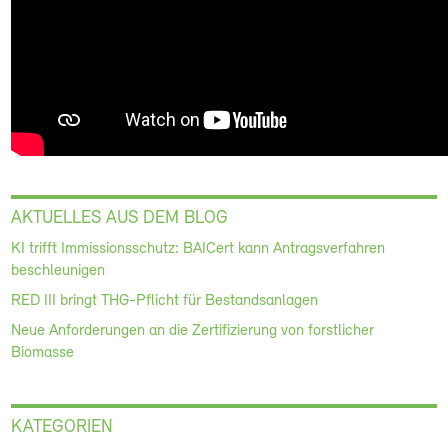
AKTUELLES AUS DEM BLOG
KI trifft Immissionsschutz: BAICert kann Antragsverfahren
beschleunigen
RED III bringt THG-Pflicht für Bestandsanlagen
Neue Anforderungen an die Zertifizierung von forstlicher
Biomasse
KATEGORIEN