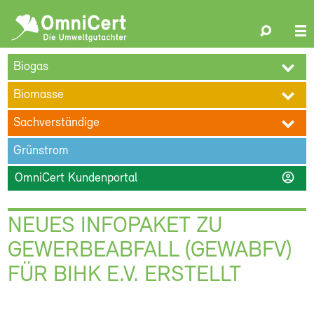
OmniCert
Search
N
ÜBER UNS
BLOG
TERMINE
REFERENZEN
KARRIERE
su
Biogas
KONTAKT
Biomasse
Sachverständige
Grünstrom
account_circle
OmniCert Kundenportal
NEUES INFOPAKET ZU
GEWERBEABFALL (GEWABFV)
FÜR BIHK E.V. ERSTELLT