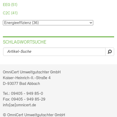
EEG (51)
C2C (41)
SCHLAGWORTSUCHE
su
OmniCert Umweltgutachter GmbH
Kaiser-Heinrich-II.-Straße 4
D-93077
Bad Abbach
09405 - 949 85-0
09405 - 949 85-29
info[ae]omnicert.de
© OmniCert Umweltgutachter GmbH