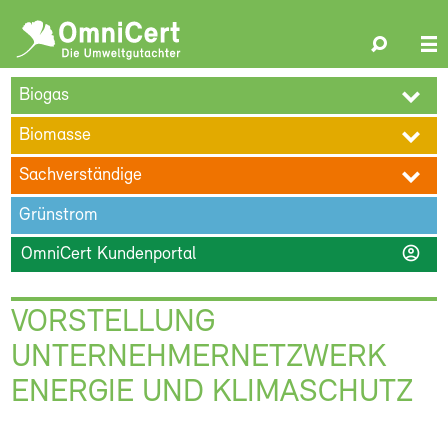
OmniCert
Search
N
ÜBER UNS
BLOG
TERMINE
REFERENZEN
KARRIERE
su
Biogas
KONTAKT
Biomasse
Sachverständige
Grünstrom
account_circle
OmniCert Kundenportal
VORSTELLUNG
UNTERNEHMERNETZWERK
ENERGIE UND KLIMASCHUTZ