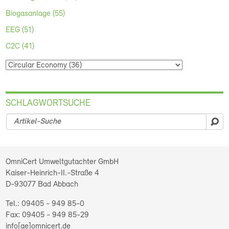
Biogasanlage (55)
EEG (51)
C2C (41)
SCHLAGWORTSUCHE
su
OmniCert Umweltgutachter GmbH
Kaiser-Heinrich-II.-Straße 4
D-93077
Bad Abbach
09405 - 949 85-0
09405 - 949 85-29
info[ae]omnicert.de