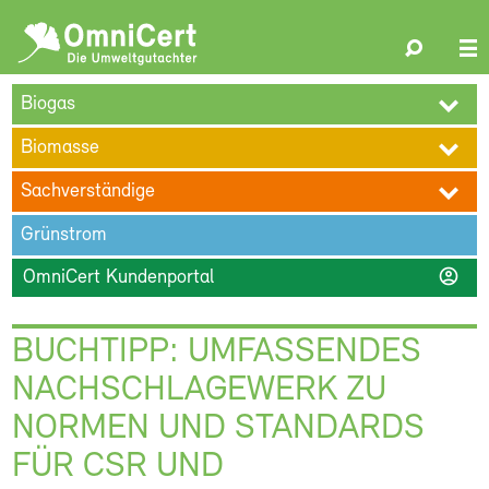
OmniCert
Search
N
ÜBER UNS
BLOG
TERMINE
REFERENZEN
KARRIERE
su
Biogas
KONTAKT
Biomasse
Sachverständige
Grünstrom
account_circle
OmniCert Kundenportal
BUCHTIPP: UMFASSENDES
NACHSCHLAGEWERK ZU
NORMEN UND STANDARDS
FÜR CSR UND